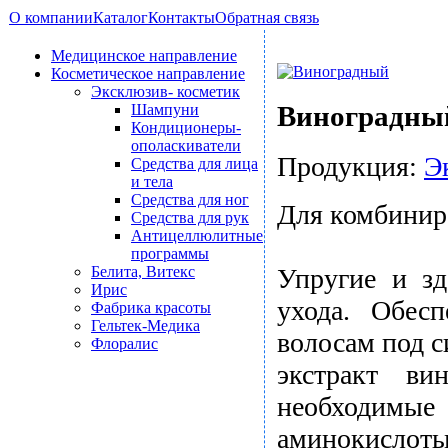
О компании
Каталог
Контакты
Обратная связь
Медицинское направление
Косметическое направление
Эксклюзив- косметик
Виноградны
Шампуни
Кондиционеры-
ополаскиватели
Продукция:
Э
Средства для лица
и тела
Средства для ног
Для комбинир
Средства для рук
Антицеллюлитные
программы
Белита, Витекс
Упругие и зд
Ирис
ухода. Обес
Фабрика красоты
Гельтек-Медика
волосам под 
Флоралис
экстракт ви
необходимые 
аминокислоты