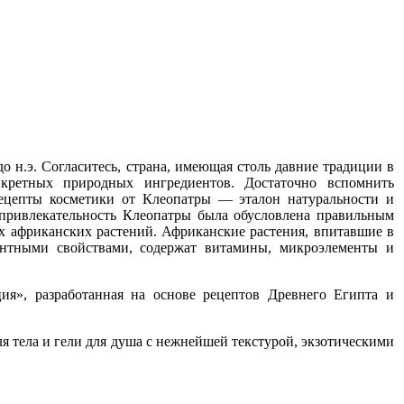
до н.э. Согласитесь, страна, имеющая столь давние традиции в
нкретных природных ингредиентов. Достаточно вспомнить
Рецепты косметики от Клеопатры — эталон натуральности и
 привлекательность Клеопатры была обусловлена правильным
ых африканских растений. Африканские растения, впитавшие в
антными свойствами, содержат витамины, микроэлементы и
ия», разработанная на основе рецептов Древнего Египта и
я тела и гели для душа с нежнейшей текстурой, экзотическими