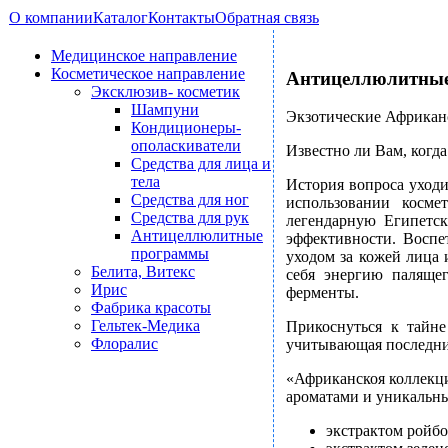
О компании
Каталог
Контакты
Обратная связь
Медицинское направление
Косметическое направление
Антицеллюлитны
Эксклюзив- косметик
Шампуни
Экзотические Африкан
Кондиционеры-
ополаскиватели
Известно ли Вам, когда
Средства для лица и
тела
История вопроса уходи
Средства для ног
использовании косме
Средства для рук
легендарную Египетск
Антицеллюлитные
эффективности. Воспе
программы
уходом за кожей лица 
Белита, Витекс
себя энергию паляще
Ирис
ферменты.
Фабрика красоты
Гельтек-Медика
Прикоснуться к тайне
Флоралис
учитывающая последние
«Африканскоя коллекци
ароматами и уникальн
экстрактом ройбо