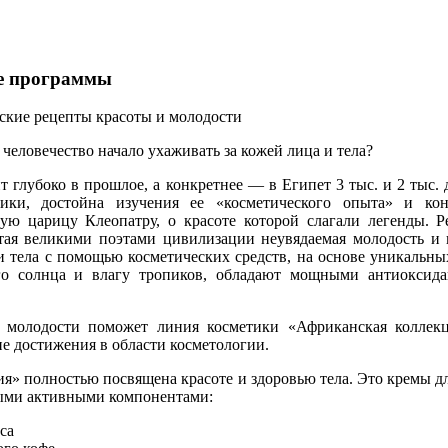
е программы
ские рецепты красоты и молодости
 человечество начало ухаживать за кожей лица и тела?
т глубоко в прошлое, а конкретнее — в Египет 3 тыс. и 2 тыс. 
тики, достойна изучения ее «косметического опыта» и ко
ую царицу Клеопатру, о красоте которой слагали легенды. 
тая великими поэтами цивилизации неувядаемая молодость и
и тела с помощью косметических средств, на основе уникальн
го солнца и влагу тропиков, обладают мощными антиоксид
 молодости поможет линия косметики «Африканская коллекц
 достижения в области косметологии.
я» полностью посвящена красоте и здоровью тела. Это кремы дл
ыми активными компонентами:
са