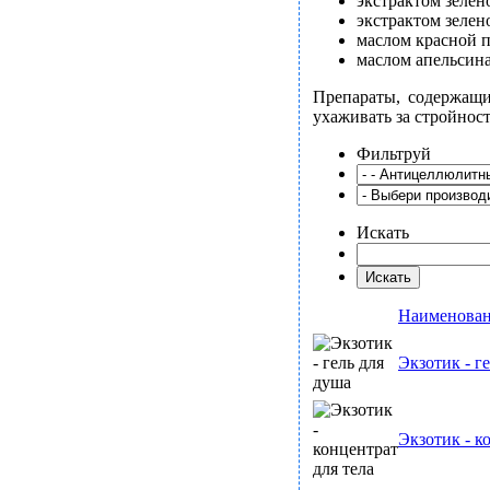
экстрактом зелен
экстрактом зелен
маслом красной 
маслом апельсин
Препараты, содержащи
ухаживать за стройнос
Фильтруй
Искать
Наименова
Экзотик - г
Экзотик - к