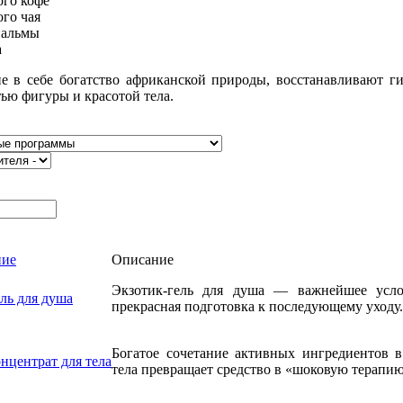
ого кофе
ого чая
пальмы
а
е в себе богатство африканской природы, восстанавливают ги
тью фигуры и красотой тела.
ние
Описание
Экзотик-гель для душа — важнейшее усл
ель для душа
прекрасная подготовка к последующему уходу.
Богатое сочетание активных ингредиентов в
онцентрат для тела
тела превращает средство в «шоковую терапию