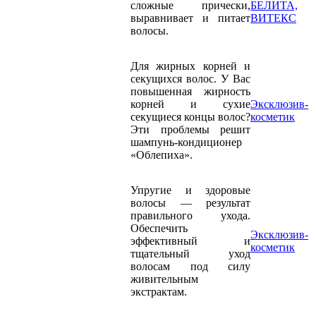
сложные прически,
БЕЛИТА,
выравнивает и питает
ВИТЕКС
волосы.
Для жирных корней и
секущихся волос. У Вас
повышенная жирность
корней и сухие
Эксклюзив-
секущиеся концы волос?
косметик
Эти проблемы решит
шампунь-кондиционер
«Облепиха».
Упругие и здоровые
волосы — результат
правильного ухода.
Обеспечить
Эксклюзив-
эффективный и
косметик
тщательный уход
волосам под силу
живительным
экстрактам.