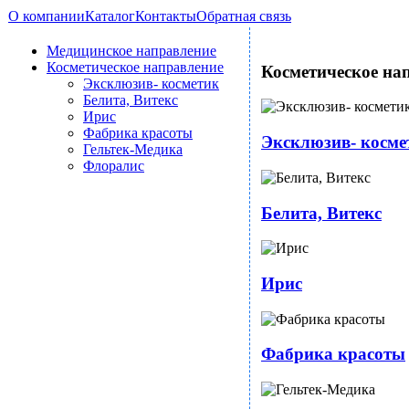
О компании
Каталог
Контакты
Обратная связь
Медицинское направление
Косметическое направление
Косметическое на
Эксклюзив- косметик
Белита, Витекс
Ирис
Фабрика красоты
Эксклюзив- косме
Гельтек-Медика
Флоралис
Белита, Витекс
Ирис
Фабрика красоты