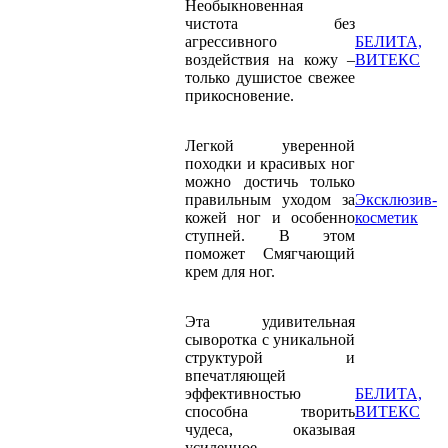
Необыкновенная
чистота без
агрессивного
БЕЛИТА,
воздействия на кожу –
ВИТЕКС
только душистое свежее
прикосновение.
Легкой уверенной
походки и красивых ног
можно достичь только
правильным уходом за
Эксклюзив-
кожей ног и особенно
косметик
ступней. В этом
поможет Смягчающий
крем для ног.
Эта удивительная
сыворотка с уникальной
структурой и
впечатляющей
эффективностью
БЕЛИТА,
способна творить
ВИТЕКС
чудеса, оказывая
усиленное