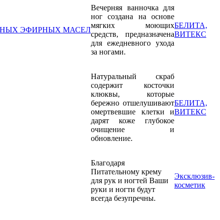
Вечерняя ванночка для
ног создана на основе
мягких моющих
БЕЛИТА,
ЬНЫХ ЭФИРНЫХ МАСЕЛ
средств, предназначена
ВИТЕКС
для ежедневного ухода
за ногами.
Натуральный скраб
содержит косточки
клюквы, которые
бережно отшелушивают
БЕЛИТА,
омертвевшие клетки и
ВИТЕКС
дарят коже глубокое
очищение и
обновление.
Благодаря
Питательному крему
Эксклюзив-
для рук и ногтей Ваши
косметик
руки и ногти будут
всегда безупречны.